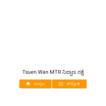
Tsuen Wan MTR ನಿಲ್ದಾಣ ನಕ್ಷೆ
print
system_update_alt
ಮುದ್ರಣ
ಡೌನ್ಲೋಡ್