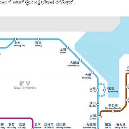
. ಹಾಂಗ್ ಕಾಂಗ್ ರೈಲು ನಕ್ಷೆ (ಚೀನಾ) ಡೌನ್ಲೋಡ್.